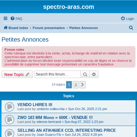
spectro-aras.com
FAQ
Login
S
Board index
Forum presentation
Petites Annonces
e
Petites Annonces
a
Forum rules
r
Cette rubrique est destinée à la vente, achat, échange de matériel en relation avec la
spectroscopie, entre particuliers
c
L'administration du forum décline toute responsabilité en cas de litiges et se réserve la
possibilité de supprimer tout message présentant un caractère frauduleux
h
Search
Advanced search
New Topic
1
2
Next
14 topics
Topics
VENDO LHIRES III
Last post by
umberto sollecchia
«
Sun Oct 26, 2025 2:21 pm
ZWO 183 MM Mono = 600€ - VENDUE !!!
Last post by
etienne bertrand
«
Sun Aug 07, 2022 1:23 pm
SELLING AN ATIK460EX CCD, INTERESTING PRICE
Last post by
Joan Guarro Flo
«
Sun Jul 24, 2022 4:28 pm