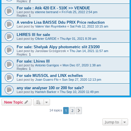
Replies:
2
For sale : Atik 420 EX - 510€ >> VENDUE
Last post by
etienne bertrand
«
Fri Feb 25, 2022 2:54 pm
Replies:
1
A vendre Lisa BAISSE Ddu PRIX Price reduction
Last post by
Valere Van Ruymbeke
«
Sat Feb 12, 2022 10:15 am
LHIRES III for sale
Last post by
Olivier GARDE
«
Thu Apr 01, 2021 8:39 am
For sale: Shelyak Alpy photometric slit 23/200
Last post by
Jaroslaw Grzegorzek
«
Thu Jan 14, 2021 11:57 am
Replies:
1
For sale: Lhires III
Last post by
Antonio Garrigos
«
Mon Dec 07, 2020 1:38 am
Replies:
1
For sale MUSSOL and LINX echelles
Last post by
Joan Guarro Flo
«
Sun Sep 27, 2020 12:13 pm
any star analyser 100 or 200 for sale?
Last post by
Hamish Barker
«
Thu Sep 10, 2020 11:49 pm
New Topic
1
2
Next
14 topics
Jump to