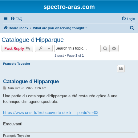
spectro-aras.com
FAQ
Login
S
Board index
What are you observing tonight ?
e
Catalogue d'Hipparque
a
Search
Advanced s
Post Reply
r
1 post • Page
1
of
1
c
Francois Teyssier
h
Catalogue d'Hipparque
P
Sun Oct 23, 2022 7:26 am
o
s
Une partie du catalogue d'Hipparque a été restaurée grâce à une
t
technique d'imagerie spectrale:
https://www.cnrs.fr/fr/decouverte-dextr ... perdu?s=03
Emouvant!
François Teyssier