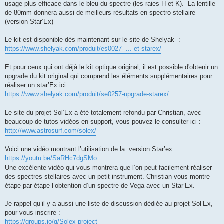
usage plus efficace dans le bleu du spectre (les raies H et K). La lentille
de 80mm donnera aussi de meilleurs résultats en spectro stellaire
(version Star’Ex)
Le kit est disponible dés maintenant sur le site de Shelyak :
https://www.shelyak.com/produit/es0027- ... et-starex/
Et pour ceux qui ont déjà le kit optique original, il est possible d'obtenir un
upgrade du kit original qui comprend les éléments supplémentaires pour
réaliser un star’Ex ici :
https://www.shelyak.com/produit/se0257-upgrade-starex/
Le site du projet Sol’Ex a été totalement refondu par Christian, avec
beaucoup de tutos vidéos en support, vous pouvez le consulter ici :
http://www.astrosurf.com/solex/
Voici une vidéo montrant l’utilisation de la version Star’ex
https://youtu.be/SaRHc7dgSMo
Une excélente vidéo qui vous montrera que l’on peut facilement réaliser
des spectres stellaires avec un petit instrument. Christian vous montre
étape par étape l’obtention d’un spectre de Vega avec un Star’Ex.
Je rappel qu’il y a aussi une liste de discussion dédiée au projet Sol’Ex,
pour vous inscrire :
https://groups.io/g/Solex-project