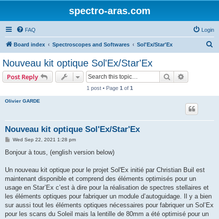
spectro-aras.com
FAQ
Login
S
Board index
Spectroscopes and Softwares
Sol'Ex/Star'Ex
e
Nouveau kit optique Sol'Ex/Star'Ex
a
Search
Advanced s
Post Reply
r
1 post • Page
1
of
1
c
Olivier GARDE
h
Nouveau kit optique Sol'Ex/Star'Ex
P
Wed Sep 22, 2021 1:28 pm
o
s
Bonjour à tous, (english version below)
t
Un nouveau kit optique pour le projet Sol'Ex initié par Christian Buil est
maintenant disponible et comprend des éléments optimisés pour un
usage en Star’Ex c’est à dire pour la réalisation de spectres stellaires et
les éléments optiques pour fabriquer un module d’autoguidage. Il y a bien
sur aussi tout les éléments optiques nécessaires pour fabriquer un Sol’Ex
pour les scans du Soleil mais la lentille de 80mm a été optimisé pour un